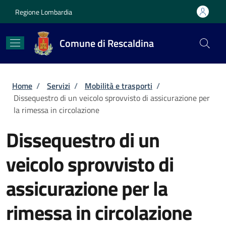
Salta al contenuto principale
Skip to footer content
Regione Lombardia
Comune di Rescaldina
Briciole di pane
Home
/
Servizi
/
Mobilità e trasporti
/
Dissequestro di un veicolo sprovvisto di assicurazione per
la rimessa in circolazione
Dissequestro di un
veicolo sprovvisto di
assicurazione per la
rimessa in circolazione