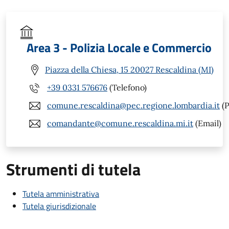
Area 3 - Polizia Locale e Commercio
Piazza della Chiesa, 15 20027 Rescaldina (MI)
+39 0331 576676
(Telefono)
comune.rescaldina@pec.regione.lombardia.it
(P
comandante@comune.rescaldina.mi.it
(Email)
Strumenti di tutela
Tutela amministrativa
Tutela giurisdizionale