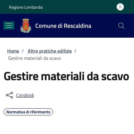
Salta al contenuto principale
Skip to footer content
Regione Lombardia
Comune di Rescaldina
Briciole di pane
Home
/
Altre pratiche edilizie
/
Gestire materiali da scavo
Gestire materiali da scavo
Condividi
Normativa di riferimento