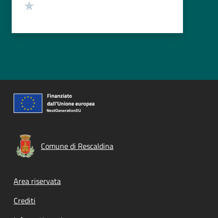
Valuta 1 stelle su 5
Comune di Rescaldina
Footer menu
Area riservata
Crediti