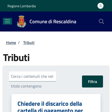
Salta al contenuto principale
Skip to footer content
Regione Lombardia
Comune di Rescaldina
Briciole di pane
Home
/
Tributi
Tributi
Cerca i contenuti che nel
titolo contengono:
Chiedere il discarico della
cartella di pagamento per