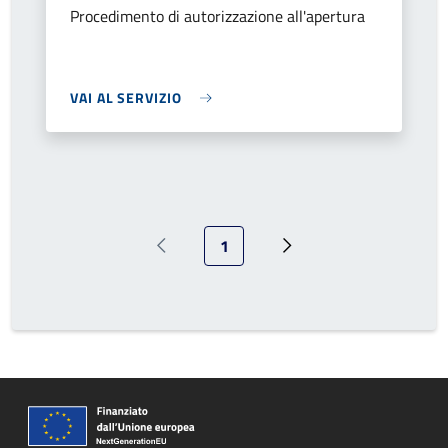
Procedimento di autorizzazione all'apertura
VAI AL SERVIZIO
Pagina attuale
1
Pagina precedente
Prossima pagina