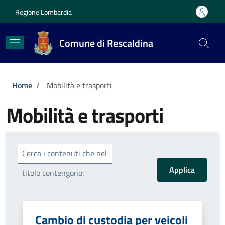
Salta al contenuto principale
Skip to footer content
Regione Lombardia
Comune di Rescaldina
Briciole di pane
Home
/
Mobilità e trasporti
Mobilità e trasporti
Cerca i contenuti che nel
titolo contengono:
Cambio di custodia per veicoli