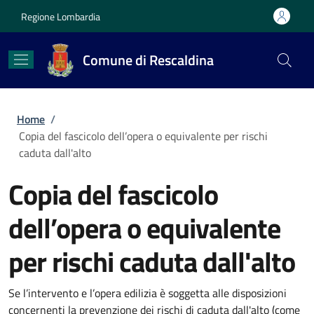
Salta al contenuto principale
Skip to footer content
Regione Lombardia
Comune di Rescaldina
Briciole di pane
Home
/
Copia del fascicolo dell’opera o equivalente per rischi
caduta dall'alto
Copia del fascicolo
dell’opera o equivalente
per rischi caduta dall'alto
Se l’intervento e l’opera edilizia è soggetta alle disposizioni
concernenti la prevenzione dei rischi di caduta dall'alto (come