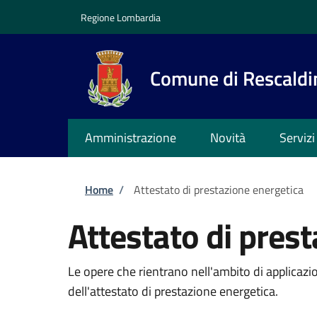
Salta al contenuto principale
Skip to footer content
Regione Lombardia
Comune di Rescaldi
Amministrazione
Novità
Servizi
Briciole di pane
Home
/
Attestato di prestazione energetica
Attestato di pres
Le opere che rientrano nell'ambito di applicazi
dell'attestato di prestazione energetica.