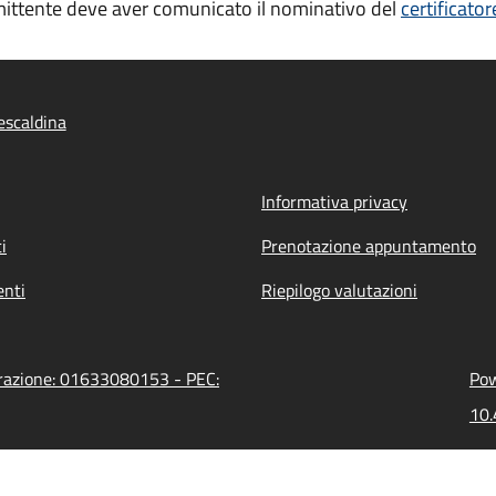
committente deve aver comunicato il nominativo del
certificator
escaldina
Informativa privacy
i
Prenotazione appuntamento
nti
Riepilogo valutazioni
trazione: 01633080153 - PEC:
Pow
10.