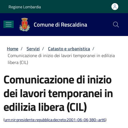
Salta al contenuto principale
Skip to footer content
Regione Lombardia
Comune di Rescaldina
Briciole di pane
Home
/
Servizi
/
Catasto e urbanistica
/
Comunicazione di inizio dei lavori temporanei in edilizia
libera (CIL)
Comunicazione di inizio
dei lavori temporanei in
edilizia libera (CIL)
(
urn:nir:presidente.repubblica:decreto:2001-06-06;380~art6
)