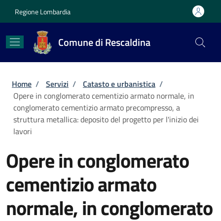
Salta al contenuto principale
Skip to footer content
Regione Lombardia
Comune di Rescaldina
Briciole di pane
Home
/
Servizi
/
Catasto e urbanistica
/
Opere in conglomerato cementizio armato normale, in
conglomerato cementizio armato precompresso, a
struttura metallica: deposito del progetto per l'inizio dei
lavori
Opere in conglomerato
cementizio armato
normale, in conglomerato