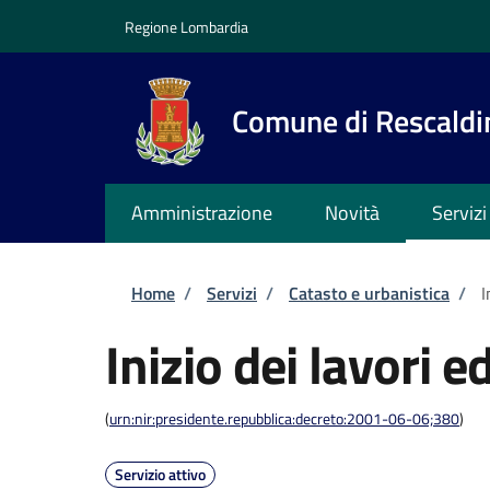
Salta al contenuto principale
Skip to footer content
Regione Lombardia
Comune di Rescaldi
Amministrazione
Novità
Servizi
Briciole di pane
Home
/
Servizi
/
Catasto e urbanistica
/
I
Inizio dei lavori ed
(
urn:nir:presidente.repubblica:decreto:2001-06-06;380
)
Servizio attivo