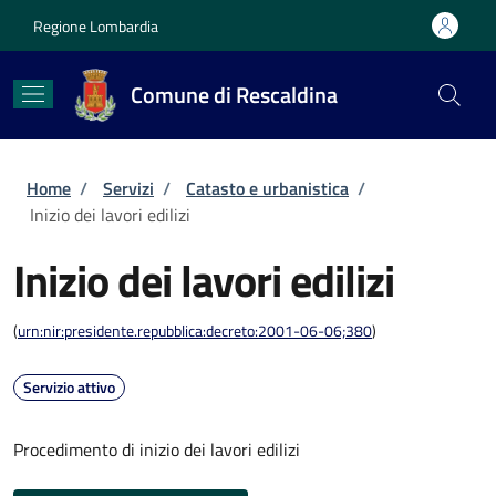
Salta al contenuto principale
Skip to footer content
Regione Lombardia
Comune di Rescaldina
Briciole di pane
Home
/
Servizi
/
Catasto e urbanistica
/
Inizio dei lavori edilizi
Inizio dei lavori edilizi
(
urn:nir:presidente.repubblica:decreto:2001-06-06;380
)
Servizio attivo
Procedimento di inizio dei lavori edilizi