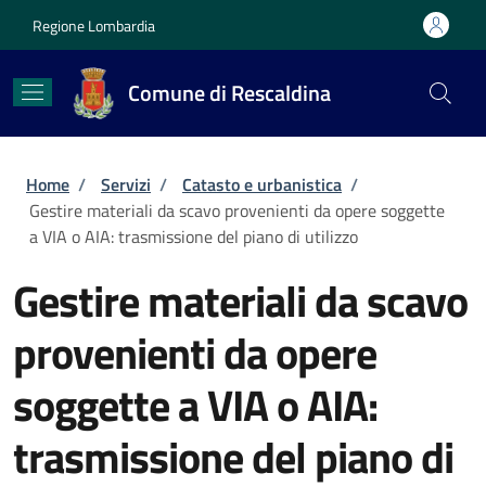
Salta al contenuto principale
Skip to footer content
Regione Lombardia
Comune di Rescaldina
Briciole di pane
Home
/
Servizi
/
Catasto e urbanistica
/
Gestire materiali da scavo provenienti da opere soggette
a VIA o AIA: trasmissione del piano di utilizzo
Gestire materiali da scavo
provenienti da opere
soggette a VIA o AIA:
trasmissione del piano di